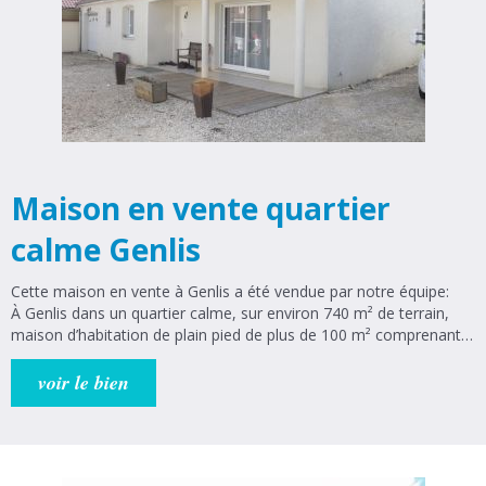
Maison en vente quartier
calme Genlis
Cette maison en vente à Genlis a été vendue par notre équipe:
À Genlis dans un quartier calme, sur environ 740 m² de terrain,
maison d’habitation de plain pied de plus de 100 m² comprenant
un salon/séjour, une cuisine équipée, une buanderie, 3 chambres,
une salle de bain (douche + baignoire), un wc et une grande
voir le bien
véranda (22 m²) ouverte sur le séjour et la cuisine. Cette maison
possède également un garage et abri de jardin maçonné. Volet
roulant pvc, fenêtres double vitrage pvc, chauffage au sol
électrique et cheminée, portail et portillon électrique, visiophone.