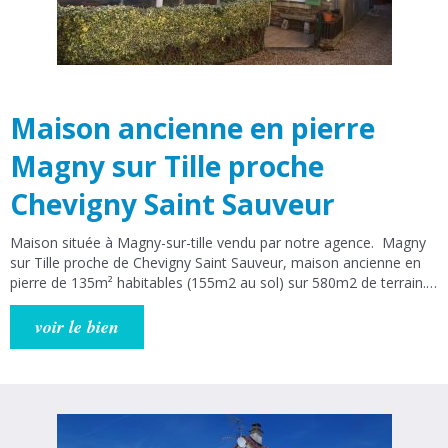
Maison ancienne en pierre
Magny sur Tille proche
Chevigny Saint Sauveur
Maison située à Magny-sur-tille vendu par notre agence. Magny
sur Tille proche de Chevigny Saint Sauveur, maison ancienne en
pierre de 135m² habitables (155m2 au sol) sur 580m2 de terrain.
Au rez-de-chaussée, vous trouverez un salon de 28m², une
cuisine ouverte de 11m², une salle de douches avec douche à
voir le bien
l’italienne, une pièce avec SPA, 2 chambres, une buanderie, une
cave et un atelier. A l’étage, vous disposerez de 4 chambres
mansardées (n°1 : 9m2 hab, 15 au sol; n°2 : 9m2 hab, 14m2 au
sol; n°3 : 6m2 hab, 10m2 au sol et n°'4 : 7m2 hab, 10m2 au sol).
Double vitrage PVC. Chaudière gaz de ville et poêle à bois. Volets
électriques. DPE : D. Réseau DIVIA. Ecoles primaire et maternelle