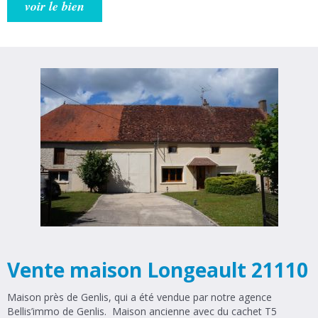
une pièce de vie de 50 m² avec cuisine US équipée, une suite
voir le bien
parentale avec salle d'eau, un WC individuel, un cellier/buanderie
avec rangements. A l'étage une mezzanine dessert un WC, une
salle de douche, et deux vastes chambres dont une avec placards.
Garage double carrelé avec porte motorisée. Terrain clos et
paysagé de 914 m², avec abris de jardin, double portail dont un
motorisé, parking privatif bitumé. Huisseries en double vitrage
PVC, chauffage au sol au gaz de ville, adoucisseur d'eau,
aspiration centralisée et alarme. Accès commerces locaux ,
écoles maternelles et primaire ainsi qu’une gare. Aucun travaux à
prévoir, prestations de haute qualité, toiture en tuiles plates,
finitions intérieure par artisans. DPE: C et GES: D Votre agence est
à votre disposition du lundi au vendredi 14 rue Bernard Laureau
à Genlis. Agence Bellis'immo
Vente maison Longeault 21110
Maison près de Genlis, qui a été vendue par notre agence
Bellis’immo de Genlis. Maison ancienne avec du cachet T5