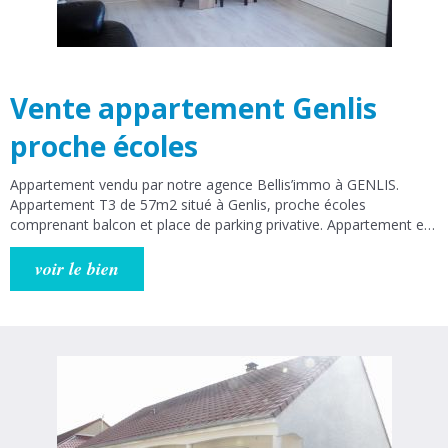
Vente appartement Genlis
proche écoles
Appartement vendu par notre agence Bellis’immo à GENLIS.
Appartement T3 de 57m2 situé à Genlis, proche écoles
comprenant balcon et place de parking privative. Appartement en
vente au 4ème et dernier étage sans ascenseur composé d'une
entrée, d'une cuisine équipée ouverte sur le salon donnant sur un
voir le bien
balcon, de 2 chambres, d'une salle de bains et de WC séparé.
Placards. Cave de 6,5m2. Double vitrage PVC. Charges annuelles
de 2000€ comprenant eau froide, eau chaude et chauffage. 74
lots dans la copropriété. Votre agence est à votre disposition pour
tout renseignements. Bellis’immo 14 rue Bernard Laureau 21110
Genlis