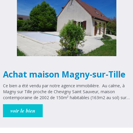
dans commune. Notre équipe Bellis'immo est à votre disposition
pour tout renseignements.
Achat maison Magny-sur-Tille
Ce bien a été vendu par notre agence immobilière. Au calme, à
Magny sur Tille proche de Chevigny Saint Sauveur, maison
contemporaine de 2002 de 150m² habitables (163m2 au sol) sur
plus de 800m² de terrain avec piscine sans vis à vis et sous-sol
complet. Au rez-de-chaussée, vous trouverez une entrée de 6m2,
voir le bien
un salon-séjour de 34m² avec accès terrasse, une cuisine
attenante équipée de 11m² avec cellier de 4m2, un dégagement
desservant une salle de bains avec douche et baignoire, 2