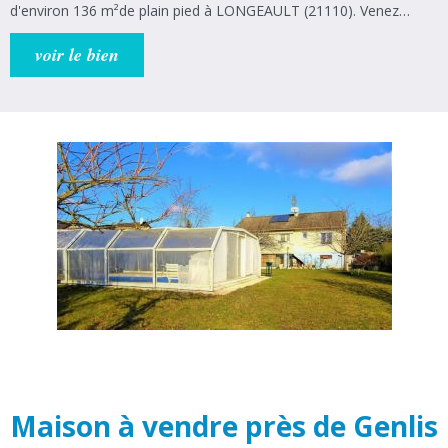
d'environ 136 m²de plain pied à LONGEAULT (21110). Venez
découvrir cette charmante maison comprenant : une entrée, une
cuisine équipée ouverte sur salon/séjour, une salle de bains, un
voir le bien
WC, 4 chambres et une salle de douche avec WC. Pour l’extérieur
de la maison : une terrasse, une cave, une grange d'environ 100
m² ainsi qu’une dépendance d'environ 65m². La maison dispose
d’un grand et beau terrain sans vis à vis. Nos agences de Dijon (8
rue Marceau) et Genlis (14 rue Bernard Laureau) sont à votre
disposition pour tout vos projets immobilier.
Maison à vendre près de Genlis