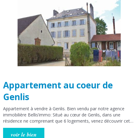
Aucun travaux à prévoir. DPE : D (224) GES: B (10) N’hésitez pas
à prendre contact avec nos agences Bellis’Immo de Genlis (14 rue
Bernard Laureau) et de Dijon (8 rue Marceau).
Appartement au coeur de
Genlis
Appartement à vendre à Genlis. Bien vendu par notre agence
immobilière Bellis’immo: Situé au cœur de Genlis, dans une
résidence ne comprenant que 6 logements, venez découvrir cet
appartement au 2ème étage sur 3 de 119 m² comprenant un
salon-séjour d'environ 45 m², une cuisine équipée semi-ouverte,
voir le bien