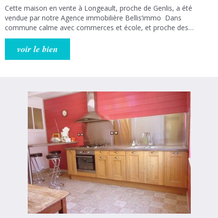
Cette maison en vente à Longeault, proche de Genlis, a été
vendue par notre Agence immobilière Bellis’immo Dans
commune calme avec commerces et école, et proche des
commodités de Genlis. Maison de 88 m² + sous-sol complet sur
terrain clos de 970 m². Salon-séjour avec coin cuisine de 50 m²
voir le bien
donnant sur grande terrasse exposée plein sud, deux chambres,
salle de bains et W.C. indépendant. Sous-sol semi-enterré
entièrement carrelé comprenant deux pièces avec point d'eau,
cuisine d'été donnant sur grande véranda de 32 m², cave,
débarras et garage. Cour trois véhicules et cabanon de jardin.
Grande piscine couverte sans vis-à-vis. Double vitrage PVC, volets
électriques, deux portails motorisés et porte de garage
motorisés. Chauffage pompe à chaleur et bois. Notre agence
immobilière est à votre disposition pour tout vos projets
Immobilier. Agence Bellis'Immo (14 rue Bernard Laureau 21110
Genlis)