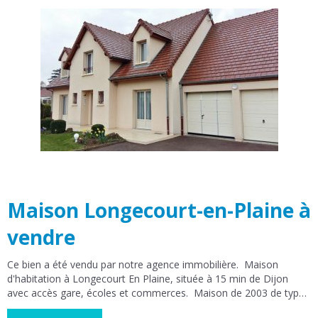
chambres et un WC séparé. A l’étage, vous disposerez d’une
mezzanine de 10m2 desservant 3 vastes chambres avec grands
placards dont 1 en enfilade pouvant servir de bureau ou de salle
de jeux, une salle de bains et un WC séparé. Double vitrage.
Chaudière gaz de ville et possibilité insert ou poêle. Aspiration
centralisée. Sous-sol complet. Réseau DIVIA. Ecoles primaire et
maternelle dans commune. DPE : C. Votre agence est à vote
disposition pour tout vos projets immobilier. Bellis'immo Genlis
21110 (14 rue Bernard Laureau) Bellis Immobilier Dijon 21000 ( 8
rue Marceau)
Maison Longecourt-en-Plaine à
vendre
Ce bien a été vendu par notre agence immobilière. Maison
d'habitation à Longecourt En Plaine, située à 15 min de Dijon
avec accès gare, écoles et commerces. Maison de 2003 de type
6, 147 m² habitables, comprenant un hall d'entrée avec placard,