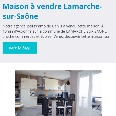
Maison à vendre Lamarche-
sur-Saône
Notre agence Bellis’immo de Genlis a vendu cette maison. À
10min d'Auxonne sur la commune de LAMARCHE SUR SAONE,
proche commerces et écoles, Venez découvrir cette maison sur
un terrain total de 490m² comprenant un terrain attenant à la
maison de 157m² et un garage avec terrain de 330m² en face.
voir le bien
Cette maison d’habitation de 95m² se compose : au rez de
chaussée : une cuisine équipée récente, un séjour de 21m², une
chambre de 11m² (possibilité d'aménager en salon), un wc, une
buanderie et un atelier (aménageable). A l'étage : 2 chambres, une
salle d'eau et un grenier aménageable de près de 40m². Cave.
Nombreuses possibilités. Chauffage centrale gaz. Menuiseries
PVC double vitrage. DPE : D, GES : E. Pour tout renseignements
l’agence Bellis’Immo est à votre disposition 14 rue Bernard
Laureau à Genlis