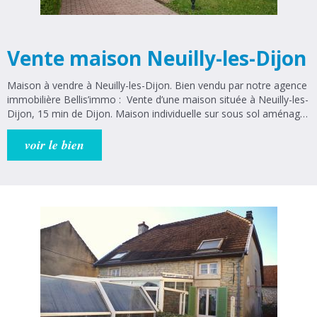
Vente maison Neuilly-les-Dijon
Maison à vendre à Neuilly-les-Dijon. Bien vendu par notre agence
immobilière Bellis’immo : Vente d’une maison située à Neuilly-les-
Dijon, 15 min de Dijon. Maison individuelle sur sous sol aménagé
de 125m2 comprenant : une entrée, une cuisine équipée, un
salon/séjour ainsi qu’une chambre et un WC. Le sous-sol dispose
voir le bien
d’une grande cuisine d'été, une salle de bains, un WC et deux
chambres en enfilade.Le tout sur un terrain de 660m2 avec à
l’extérieur un garage, un cabanon et une terrasse. Chaufferie. DPE
: D N’hésitez pas à prendre contact avec nos agences Bellis’Immo
de Genlis (14 rue Bernard Laureau) et de Dijon (8 rue Marceau)