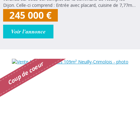
Dijon. Celle-ci comprend : Entrée avec placard, cuisine de 7,77m2
avec accès véranda de 16,54m2, salon/séjour de 25m2
245 000
€
(possibilité de faire une...
Voir l'annonce
r
C
o
u
p
d
e
c
o
e
u