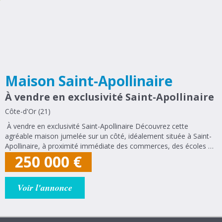
Maison Saint-Apollinaire
À vendre en exclusivité Saint-Apollinaire
Côte-d'Or (21)
À vendre en exclusivité Saint-Apollinaire Découvrez cette
agréable maison jumelée sur un côté, idéalement située à Saint-
Apollinaire, à proximité immédiate des commerces, des écoles et
de toutes les commodités. Lumineuse et traversante, cette
250 000
€
maison offre un...
Voir l'annonce