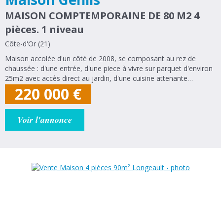
MAISON COMPTEMPORAINE DE 80 M2 4
pièces. 1 niveau
Côte-d'Or (21)
Maison accolée d'un côté de 2008, se composant au rez de
chaussée : d'une entrée, d'une piece à vivre sur parquet d'environ
25m2 avec accès direct au jardin, d'une cuisine attenante
équipée, d'un WC séparé, d'un cellier et d'un petit garage. A
220 000
€
l'étage : un pallier...
Voir l'annonce