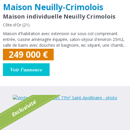
Maison Neuilly-Crimolois
Maison individuelle Neuilly Crimolois
Côte-d'Or (21)
Maison d'habitation avec extension sur sous-sol comprenant
entrée, cuisine aménagée équipée, salon-séjour d'environ 25m2,
salle de bains avec douches et baignoire, wc séparé, une chambre
et un grand dressing menant à l'extension qui est composée
249 000
€
d'une grande chambre...
Voir l'annonce
é
E
x
c
l
u
s
i
v
i
t