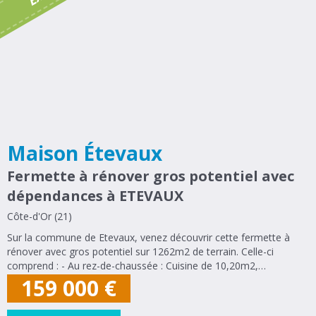
Maison Étevaux
Fermette à rénover gros potentiel avec
dépendances à ETEVAUX
Côte-d'Or (21)
Sur la commune de Etevaux, venez découvrir cette fermette à
rénover avec gros potentiel sur 1262m2 de terrain. Celle-ci
comprend : - Au rez-de-chaussée : Cuisine de 10,20m2,
salon/séjour de 32m2, une chambre de 9,52m2, salle d'eau de
159 000
€
2,50m2 et wc de 1m2. - A l'étage...