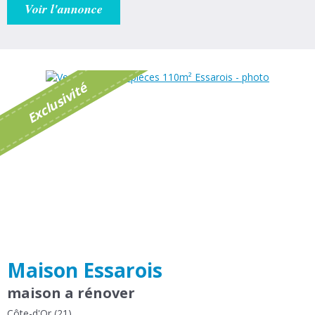
Voir l'annonce
é
E
x
c
l
u
s
i
v
i
t
Maison Essarois
maison a rénover
Côte-d'Or (21)