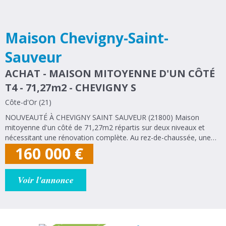
Maison Chevigny-Saint-
Sauveur
ACHAT - MAISON MITOYENNE D'UN CÔTÉ
T4 - 71,27m2 - CHEVIGNY S
Côte-d'Or (21)
NOUVEAUTÉ À CHEVIGNY SAINT SAUVEUR (21800) Maison
mitoyenne d'un côté de 71,27m2 répartis sur deux niveaux et
nécessitant une rénovation complète. Au rez-de-chaussée, une
entrée avec placard, une séjour d'environ 20m2 donnant accès à
160 000
€
une terrasse extérieur, une...
Voir l'annonce