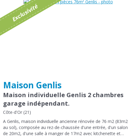
é
E
x
c
l
u
s
i
v
i
t
Maison Genlis
Maison individuelle Genlis 2 chambres
garage indépendant.
Côte-d'Or (21)
A Genlis, maison individuelle ancienne rénovée de 76 m2 (83m2
au sol), composée au rez-de-chaussée d'une entrée, d'un salon
de 20m2, d'une salle à manger de 17m2 avec kitchenette et