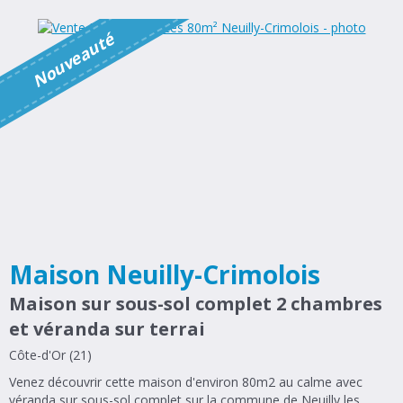
é
N
o
u
v
e
a
u
t
Maison Neuilly-Crimolois
Maison sur sous-sol complet 2 chambres
et véranda sur terrai
Côte-d'Or (21)
Venez découvrir cette maison d'environ 80m2 au calme avec
véranda sur sous-sol complet sur la commune de Neuilly les