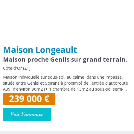
Maison Longeault
Maison proche Genlis sur grand terrain.
Côte-d'Or (21)
Maison individuelle sur sous-sol, au calme, dans une impasse,
située entre Genlis et Soirans à proximité de l'entrée d'autoroute
A39, d'environ 90m2 (+ 1 chambre de 13m2 au sous-sol semi-
enterré). Bonne opportunité. Maison composée au niveau
239 000
€
principal : d'une...
Voir l'annonce