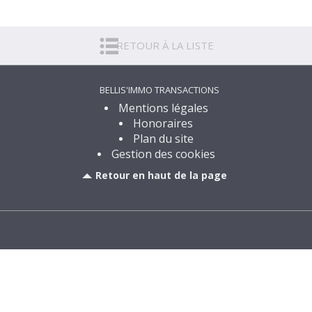
Divers Marcilly-sur-Tille
26,60 m²
RETOUR À LA LISTE
151 830
€
Voir
BELLIS'IMMO TRANSACTIONS
Mentions légales
Honoraires
Plan du site
Gestion des cookies
Retour en haut de la page