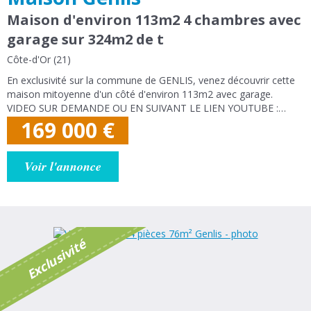
Maison d'environ 113m2 4 chambres avec
garage sur 324m2 de t
Côte-d'Or (21)
En exclusivité sur la commune de GENLIS, venez découvrir cette
maison mitoyenne d'un côté d'environ 113m2 avec garage.
VIDEO SUR DEMANDE OU EN SUIVANT LE LIEN YOUTUBE :
https://youtube.com/shorts/U8rHJ3UvodA?is=nZl4hkYuKUbZEz_5
169 000
€
Celle-ci comprend : - Au...
Voir l'annonce
é
E
x
c
l
u
s
i
v
i
t