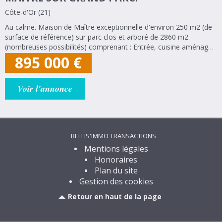
Côte-d'Or (21)
Au calme. Maison de Maître exceptionnelle d'environ 250 m2 (de
surface de référence) sur parc clos et arboré de 2860 m2
(nombreuses possibilités) comprenant : Entrée, cuisine aménagée
et équipée, séjour-salon traversant de 40 m2 avec cheminée
895 000
€
donnant sur terrasse de...
Voir l'annonce
BELLIS'IMMO TRANSACTIONS
Mentions légales
Honoraires
Plan du site
Gestion des cookies
Retour en haut de la page