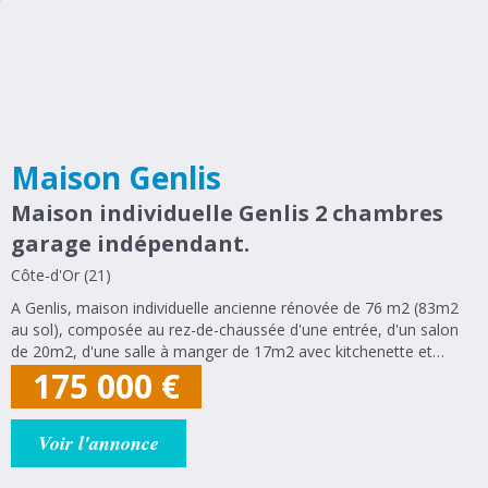
Maison Genlis
Maison individuelle Genlis 2 chambres
garage indépendant.
Côte-d'Or (21)
A Genlis, maison individuelle ancienne rénovée de 76 m2 (83m2
au sol), composée au rez-de-chaussée d'une entrée, d'un salon
de 20m2, d'une salle à manger de 17m2 avec kitchenette et
placard, d'une salle de bains et de WC séparé. A l'étage : 2
175 000
€
chambres de 13m2 au sol...
Voir l'annonce