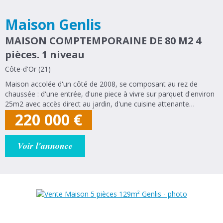
Maison Genlis
MAISON COMPTEMPORAINE DE 80 M2 4
pièces. 1 niveau
Côte-d'Or (21)
Maison accolée d'un côté de 2008, se composant au rez de
chaussée : d'une entrée, d'une piece à vivre sur parquet d'environ
25m2 avec accès direct au jardin, d'une cuisine attenante
équipée, d'un WC séparé, d'un cellier et d'un petit garage. A
220 000
€
l'étage : un pallier...
Voir l'annonce