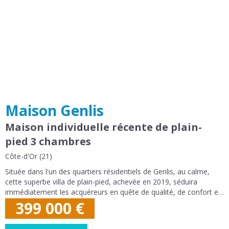
Maison Genlis
Maison individuelle récente de plain-
pied 3 chambres
Côte-d'Or (21)
Située dans l'un des quartiers résidentiels de Genlis, au calme,
cette superbe villa de plain-pied, achevée en 2019, séduira
immédiatement les acquéreurs en quête de qualité, de confort et
de prestations haut de gamme. Édifiée sur une parcelle de 917
399 000
€
m2, cette...