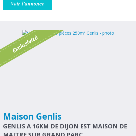
Voir l'annonce
é
E
x
c
l
u
s
i
v
i
t
Maison Genlis
GENLIS A 16KM DE DIJON EST MAISON DE
MAITRE SUR GRAND PARC.