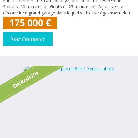
Sur la commune de Tart l'Abbaye, proche de l'accès A39 de
Soirans, 10 minutes de Genlis et 25 minutes de Dijon, venez
découvrir ce grand garage dans lequel se trouve également deux
grands appartements avec balcon, le tout sur un grand terrain
175 000
€
paisible (vu champs) de...
Voir l'annonce
é
E
x
c
l
u
s
i
v
i
t