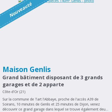
é
N
o
u
v
e
a
u
t
Maison Genlis
Grand bâtiment disposant de 3 grands
garages et de 2 apparte
Côte-d'Or (21)
Sur la commune de Tart l'Abbaye, proche de l'accès A39 de
Soirans, 10 minutes de Genlis et 25 minutes de Dijon, venez
découvrir ce grand garage dans lequel se trouve également deux