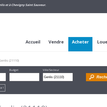
lis et à Chevigny Saint Sauveur.
Accueil
Vendre
Acheter
Lou
Genlis (21110)
Budget
Ville/Secteur
Supprimer
Dessiner
e !
sur la
carte