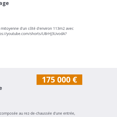
rage
n mitoyenne d'un côté d'environ 113m2 avec
s://youtube.com/shorts/U8rHJ3UvodA?
175 000
€
e
, composée au rez-de-chaussée d'une entrée,