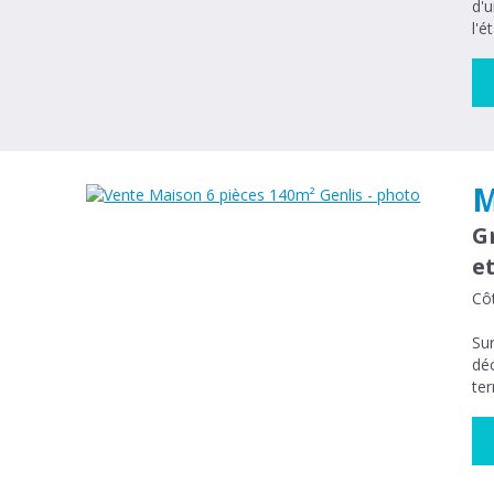
d'u
l'é
M
G
e
Côt
Sur
déc
ter