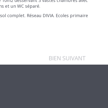
de 10m2 desservant 3 vastes chambres avec
ins et un WC séparé.
s-sol complet. Réseau DIVIA. Ecoles primaire
BIEN SUIVANT