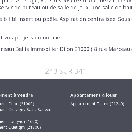
éparé. A l’étage, vous disposerez d’une mezzanine 
ervir de bureau ou de salle de jeux, une salle de ba
sibilité insert ou poêle. Aspiration centralisée. Sou
ut vos projets immobilier.
reau) Bellis Immobilier Dijon 21000 ( 8 rue Marceau)
243 SUR 341
ment à vendre
Appartement à louer
ent Dijon (21000)
Appartement Talant (21240)
ent Chevigny-Saint-Sauveur
ent Longvic (21600)
ent Quetigny (21800)