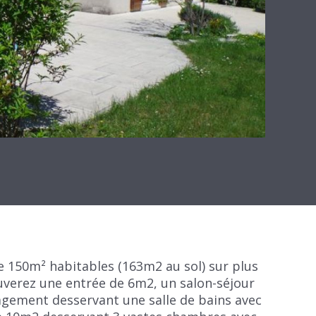
 150m² habitables (163m2 au sol) sur plus
ouverez une entrée de 6m2, un salon-séjour
agement desservant une salle de bains avec