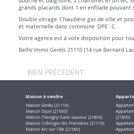
douche et baignoire, 2 chambres et un WC s
grands placards dont 1 en enfilade pouvant s
Double vitrage. Chaudière gaz de ville et pos
et maternelle dans commune. DPE : C.
Votre agence est à vote disposition pour to
Bellis'immo Genlis 21110 (14 rue Bernard Lau
BIEN PRÉCÉDENT
Maison à vendre
Apparte
Maison Genlis (21110)
Appartem
Maison Dijon (21000)
Appartem
Maison Chevigny-Saint-Sauveur (21800)
(21800)
Maison Collonges-lès-Premières (21110)
Appartem
Maison Arc-sur-Tille (21560)
Appartem