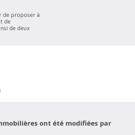
ir de proposer à
it de
insi de deux
!
mmobilières ont été modifiées par