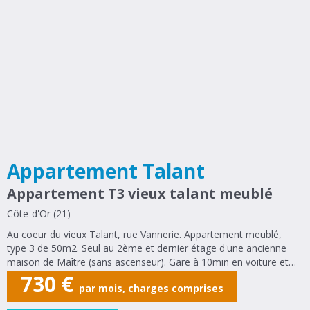
Appartement Talant
Appartement T3 vieux talant meublé
Côte-d'Or (21)
Au coeur du vieux Talant, rue Vannerie. Appartement meublé,
type 3 de 50m2. Seul au 2ème et dernier étage d'une ancienne
maison de Maître (sans ascenseur). Gare à 10min en voiture et
15min en bus. Composé d'une entrée, deux chambres (11,9m2 et
730
€
par mois, charges comprises
8,2m2), une pièce de...