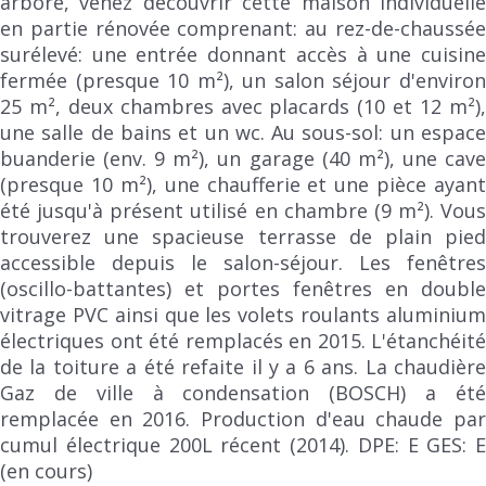
arboré, venez découvrir cette maison individuelle
en partie rénovée comprenant: au rez-de-chaussée
surélevé: une entrée donnant accès à une cuisine
fermée (presque 10 m²), un salon séjour d'environ
25 m², deux chambres avec placards (10 et 12 m²),
une salle de bains et un wc. Au sous-sol: un espace
buanderie (env. 9 m²), un garage (40 m²), une cave
(presque 10 m²), une chaufferie et une pièce ayant
été jusqu'à présent utilisé en chambre (9 m²). Vous
trouverez une spacieuse terrasse de plain pied
accessible depuis le salon-séjour. Les fenêtres
(oscillo-battantes) et portes fenêtres en double
vitrage PVC ainsi que les volets roulants aluminium
électriques ont été remplacés en 2015. L'étanchéité
de la toiture a été refaite il y a 6 ans. La chaudière
Gaz de ville à condensation (BOSCH) a été
remplacée en 2016. Production d'eau chaude par
cumul électrique 200L récent (2014). DPE: E GES: E
(en cours)