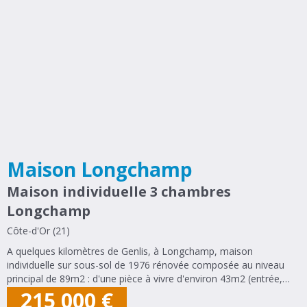
Maison Longchamp
Maison individuelle 3 chambres
Longchamp
Côte-d'Or (21)
A quelques kilomètres de Genlis, à Longchamp, maison
individuelle sur sous-sol de 1976 rénovée composée au niveau
principal de 89m2 : d'une pièce à vivre d'environ 43m2 (entrée,
salon-séjour et cuisine ouverte équipée), d'un dégagement, de 3
215 000
€
chambres (environ 10, 10...