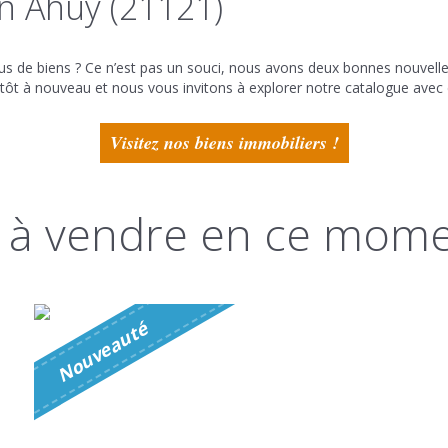
n Ahuy (21121)
us de biens ? Ce n’est pas un souci, nous avons deux bonnes nouvelle
ntôt à nouveau et nous vous invitons à explorer notre catalogue avec 
Visitez nos biens immobiliers !
ns à vendre en ce mom
é
N
o
u
v
e
a
u
t