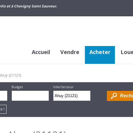
lis et à Chevigny Saint Sauveur.
Accueil
Vendre
Acheter
Lou
Ahuy (21121)
Budget
Ville/Secteur
Supprimer
Dessiner
e !
sur la
carte