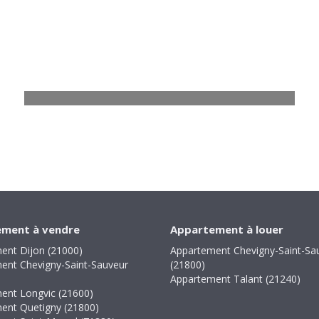
Appartement Dijon
2 pièces - 45 m²
169 500
€
Voir
ment à vendre
Appartement à louer
ent Dijon (21000)
Appartement Chevigny-Saint-Sa
ent Chevigny-Saint-Sauveur
(21800)
Appartement Talant (21240)
ent Longvic (21600)
ent Quetigny (21800)