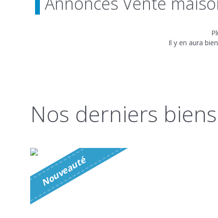
Annonces Vente maiso
Pl
Il y en aura bie
Nos derniers bie
é
N
o
u
v
e
a
u
t