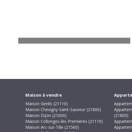
Maison Collonges-lès-Premières
5 pièces - 112 m²
315 000
€
Voir
Maison à vendre
Apparte
Maison Genlis (21110)
Appartem
Maison Chevigny-Saint-Sauveur (21800)
Appartem
Maison Dijon (21000)
(21800)
Maison Collonges-lès-Premières (21110)
Appartem
Maison Arc-sur-Tille (21560)
Appartem