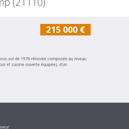
mp (21110)
215 000
€
r sous-sol de 1976 rénovée composée au niveau
our et cuisine ouverte équipée), d'un
uveur