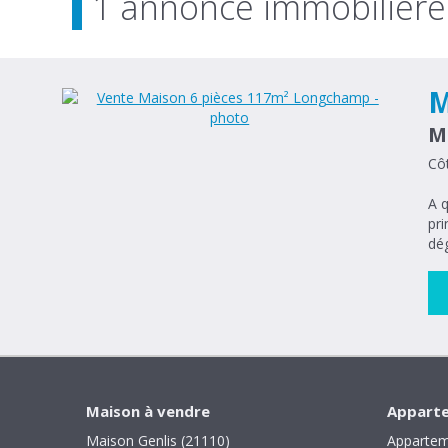
1 annonce immobilière
M
M
Côt
A q
pri
dég
Maison à vendre
Apparte
Maison Genlis (21110)
Appartem