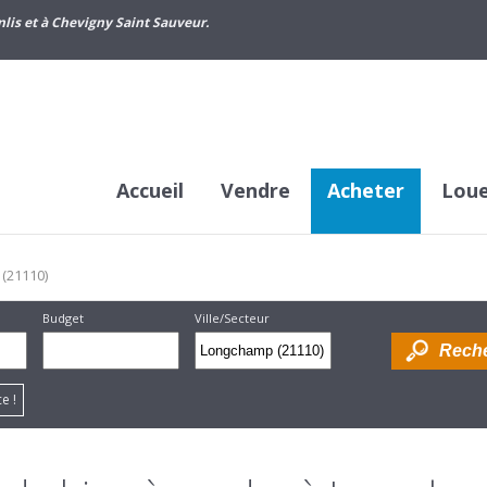
lis et à Chevigny Saint Sauveur.
Accueil
Vendre
Acheter
Lou
(21110)
Budget
Ville/Secteur
Supprimer
Dessiner
e !
sur la
carte