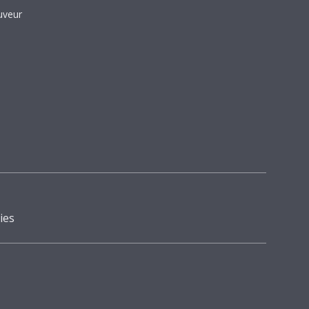
uveur
ies