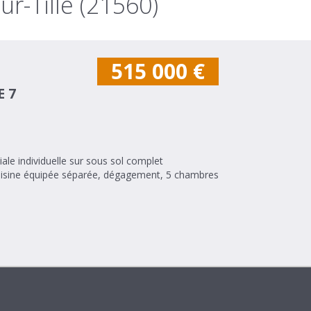
r-Tille (21560)
515 000
€
E 7
e individuelle sur sous sol complet
uisine équipée séparée, dégagement, 5 chambres