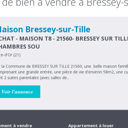
de bien à vendre à Bressey-su
aison Bressey-sur-Tille
CHAT - MAISON T8 - 21560- BRESSEY SUR TILL
HAMBRES SOU
e-d'Or (21)
 la Commune de BRESSEY SUR TILLE 21560, une belle maison famillial
mprenant une grande entrée, une pièce de vie d'environ 58m2, une c
t 2 suites parentales (avec salles de...
Voir l'annonce
ment à vendre
Appartement à louer