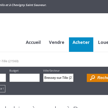
lis et à Chevigny Saint Sauveur.
Accueil
Vendre
Acheter
Lou
Tille (21560)
Budget
Ville/Secteur
Supprimer
Dessiner
e !
sur la
carte