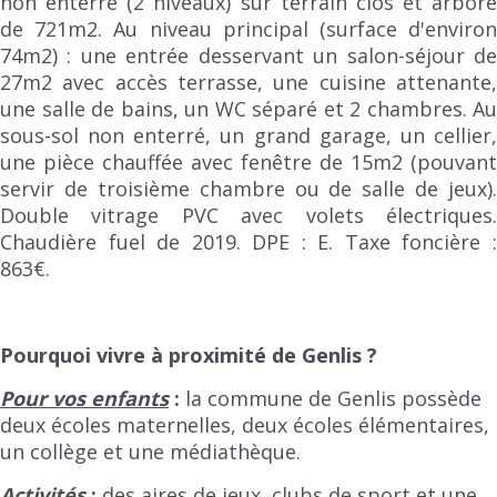
non enterré (2 niveaux) sur terrain clos et arboré
de 721m2. Au niveau principal (surface d'environ
74m2) : une entrée desservant un salon-séjour de
27m2 avec accès terrasse, une cuisine attenante,
une salle de bains, un WC séparé et 2 chambres. Au
sous-sol non enterré, un grand garage, un cellier,
une pièce chauffée avec fenêtre de 15m2 (pouvant
servir de troisième chambre ou de salle de jeux).
Double vitrage PVC avec volets électriques.
Chaudière fuel de 2019. DPE : E. Taxe foncière :
863€.
Pourquoi vivre à proximité de Genlis ?
Pour vos enfants
:
la commune de Genlis possède
deux écoles maternelles, deux écoles élémentaires,
un collège et une médiathèque.
Activités
:
des aires de jeux, clubs de sport et une