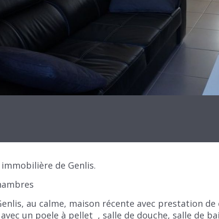
immobilière de Genlis.
chambres
nlis, au calme, maison récente avec prestation de q
avec un poele à pellet , salle de douche, salle de b