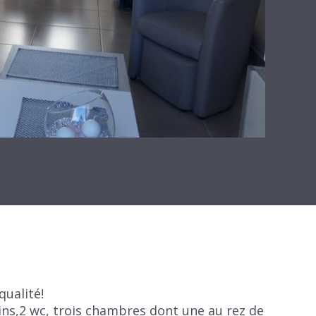
ualité!
ains,2 wc, trois chambres dont une au rez de