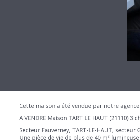
Cette maison a été vendue par notre agence 
A VENDRE Maison TART LE HAUT (21110) 3 
Secteur Fauverney, TART-LE-HAUT, secteur Ge
Une pièce de vie de plus de 40 m² lumineuse 