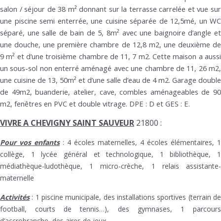
salon / séjour de 38 m² donnant sur la terrasse carrelée et vue sur
une piscine semi enterrée, une cuisine séparée de 12,5mé, un WC
séparé, une salle de bain de 5, 8m² avec une baignoire d’angle et
une douche, une première chambre de 12,8 m2, une deuxième de
9 m² et d’une troisième chambre de 11, 7 m2. Cette maison a aussi
un sous-sol non enterré aménagé avec une chambre de 11, 26 m2,
une cuisine de 13, 50m² et d’une salle d’eau de 4 m2. Garage double
de 49m2, buanderie, atelier, cave, combles aménageables de 90
m2, fenêtres en PVC et double vitrage. DPE : D et GES : E.
VIVRE A CHEVIGNY SAINT SAUVEUR
21800 :
Pour vos enfants
: 4 écoles maternelles, 4 écoles élémentaires, 1
collège, 1 lycée général et technologique, 1 bibliothèque, 1
médiathèque-ludothèque, 1 micro-crèche, 1 relais assistante-
maternelle
Activités
: 1 piscine municipale, des installations sportives (terrain de
football, courts de tennis…), des gymnases, 1 parcours
d’accrobranche, des aires de jeux