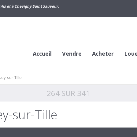
lis et à Chevigny Saint Sauveur.
Accueil
Vendre
Acheter
Lou
ey-sur-Tille
264 SUR 341
y-sur-Tille