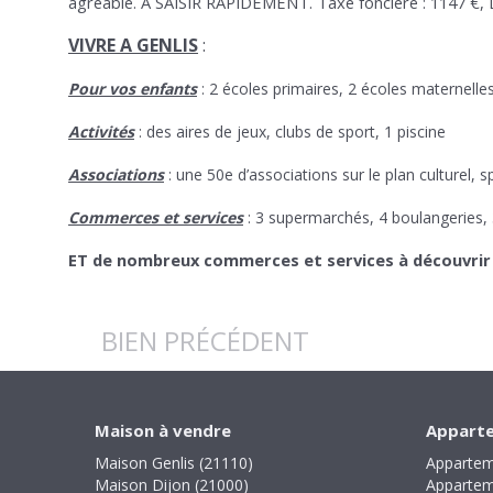
agréable. A SAISIR RAPIDEMENT. Taxe foncière : 1147 €, 
VIVRE A GENLIS
:
Pour vos enfants
: 2 écoles primaires, 2 écoles maternelle
Activités
: des aires de jeux, clubs de sport, 1 piscine
Associations
: une 50e d’associations sur le plan culturel, sp
Commerces et services
: 3 supermarchés, 4 boulangeries,
ET de nombreux commerces et services à découvrir su
BIEN PRÉCÉDENT
Maison à vendre
Apparte
Maison Genlis (21110)
Appartem
Maison Dijon (21000)
Appartem