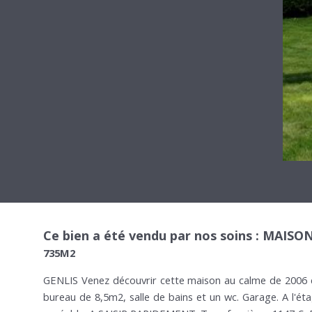
Ce bien a été vendu par nos soins : MAISON​​​​​​
735M2
GENLIS Venez découvrir cette maison au calme de 2006 c
bureau de 8,5m2, salle de bains et un wc. Garage. A l'ét