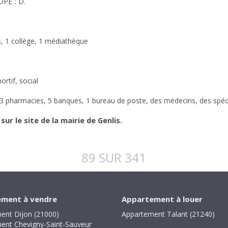
DPE : D.
s, 1 collège, 1 médiathèque
ortif, social
 3 pharmacies, 5 banques, 1 bureau de poste, des médecins, des spéc
r le site de la mairie de Genlis.
89 SUR 341
ment à vendre
Appartement à louer
ent Dijon (21000)
Appartement Talant (21240)
ent Chevigny-Saint-Sauveur