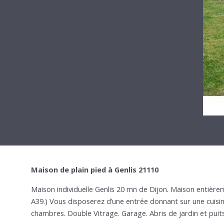
Maison de plain pied à Genlis 21110
Maison individuelle Genlis 20 mn de Dijon. Maison entièrem
A39.) Vous disposerez d’une entrée donnant sur une cuisin
chambres. Double Vitrage. Garage. Abris de jardin et pui