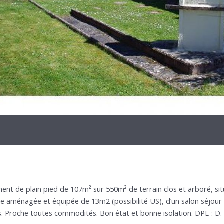
ent de plain pied de 107m² sur 550m² de terrain clos et arboré, situé
e aménagée et équipée de 13m2 (possibilité US), d’un salon séjour 
ts. Proche toutes commodités. Bon état et bonne isolation. DPE : D.