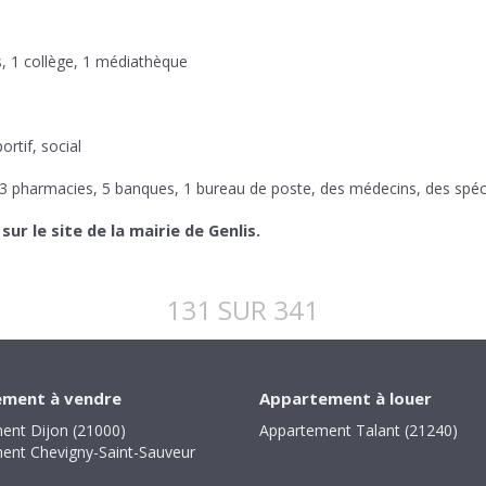
s, 1 collège, 1 médiathèque
ortif, social
 3 pharmacies, 5 banques, 1 bureau de poste, des médecins, des spéc
r le site de la mairie de Genlis.
131 SUR 341
ment à vendre
Appartement à louer
ent Dijon (21000)
Appartement Talant (21240)
ent Chevigny-Saint-Sauveur