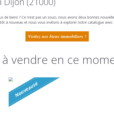
 Dijon (21000)
us de biens ? Ce n’est pas un souci, nous avons deux bonnes nouvelle
ntôt à nouveau et nous vous invitons à explorer notre catalogue avec 
Visitez nos biens immobiliers !
ns à vendre en ce mom
é
N
o
u
v
e
a
u
t