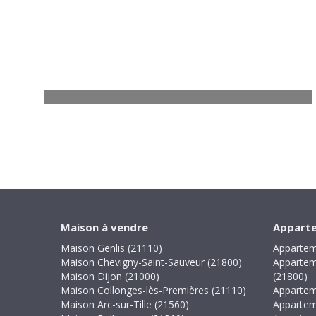
Maison Saint-Apollinaire
4 pièces - 77 m²
250 000
€
Voir
Maison à vendre
Apparte
Maison Genlis (21110)
Appartem
Maison Chevigny-Saint-Sauveur (21800)
Appartem
Maison Dijon (21000)
(21800)
Maison Collonges-lès-Premières (21110)
Appartem
Maison Arc-sur-Tille (21560)
Appartem