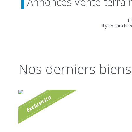
Annonces Vente terrain
Pl
Il y en aura bie
Nos derniers bie
é
E
x
c
l
u
s
i
v
i
t