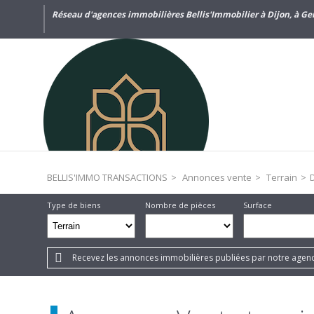
Réseau d'agences immobilières Bellis'Immobilier à Dijon, à Gen
BELLIS'IMMO TRANSACTIONS
>
Annonces vente
>
Terrain
>
D
Type de biens
Nombre de pièces
Surface
Recevez les annonces immobilières publiées par notre agenc