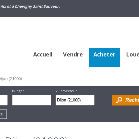
lis et à Chevigny Saint Sauveur.
Accueil
Vendre
Acheter
Lou
ijon (21000)
Budget
Ville/Secteur
Supprimer
Dessiner
e !
sur la
carte