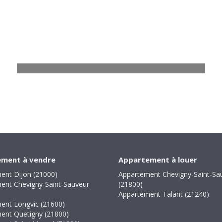
Maison Izier
6 pièces - 152 m²
299 000
€
Voir
ment à vendre
Appartement à louer
ent Dijon (21000)
Appartement Chevigny-Saint-Sa
ent Chevigny-Saint-Sauveur
(21800)
Appartement Talant (21240)
ent Longvic (21600)
ent Quetigny (21800)