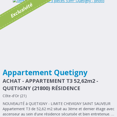
é
E
x
c
l
u
s
i
v
i
t
Appartement Quetigny
ACHAT - APPARTEMENT T3 52,62m2 -
QUETIGNY (21800) RÉSIDENCE
Côte-d'Or (21)
NOUVEAUTÉ à QUETIGNY - LIMITE CHEVIGNY SAINT SAUVEUR
Appartement T3 de 52,62 m2 situé au 3ème et dernier étage avec
ascenseur au sein d'une résidence sécurisée et bien entretenue. Il