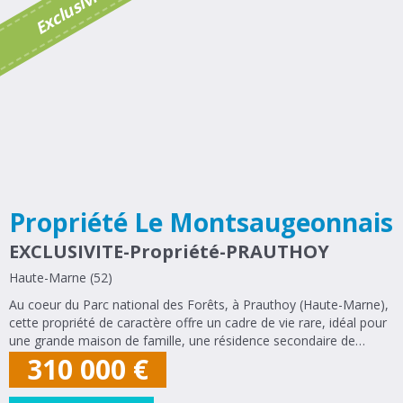
é
E
x
c
l
u
s
i
v
i
t
Propriété Le Montsaugeonnais
EXCLUSIVITE-Propriété-PRAUTHOY
Haute-Marne (52)
Au coeur du Parc national des Forêts, à Prauthoy (Haute-Marne),
cette propriété de caractère offre un cadre de vie rare, idéal pour
une grande maison de famille, une résidence secondaire de
charme ou un lieu de vacances au vert. Située à seulement 20
310 000
€
minutes de...