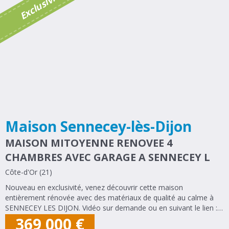
é
E
x
c
l
u
s
i
v
i
t
Maison Sennecey-lès-Dijon
MAISON MITOYENNE RENOVEE 4
CHAMBRES AVEC GARAGE A SENNECEY L
Côte-d'Or (21)
Nouveau en exclusivité, venez découvrir cette maison
entièrement rénovée avec des matériaux de qualité au calme à
SENNECEY LES DIJON. Vidéo sur demande ou en suivant le lien :
https://youtube.com/shorts/VHT9tW3r9KQ?is=GH4mGpdZs-
369 000
€
WDVUg6 Celle-ci comprend : Entrée de 2...