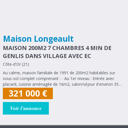
Maison Longeault
MAISON 200M2 7 CHAMBRES 4 MIN DE
GENLIS DANS VILLAGE AVEC EC
Côte-d'Or (21)
Au calme, maison familiale de 1991 de 200m2 habitables sur
sous-sol complet comprenant : - Au 1er niveau : Entrée avec
placard, cuisine aménagée de 16m2, salon/séjour d'environ 35m2
avec accès terrasse, salle de douches, grande salle de bains avec
321 000
€
douche et...
Voir l'annonce