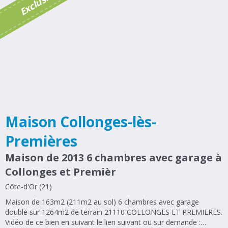
E
x
c
l
u
s
i
v
i
t
Maison Collonges-lès-
Premières
Maison de 2013 6 chambres avec garage à
Collonges et Premièr
Côte-d'Or (21)
Maison de 163m2 (211m2 au sol) 6 chambres avec garage
double sur 1264m2 de terrain 21110 COLLONGES ET PREMIERES.
Vidéo de ce bien en suivant le lien suivant ou sur demande :