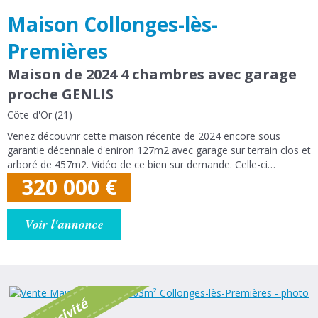
Maison Collonges-lès-
Premières
Maison de 2024 4 chambres avec garage
proche GENLIS
Côte-d'Or (21)
Venez découvrir cette maison récente de 2024 encore sous
garantie décennale d'eniron 127m2 avec garage sur terrain clos et
arboré de 457m2. Vidéo de ce bien sur demande. Celle-ci
comprend :- Au rez-de-chaussée : Entrée de 6m2, cuisine équipée
320 000
€
ouverte sur...
Voir l'annonce
é