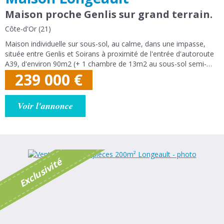
Maison proche Genlis sur grand terrain.
Côte-d'Or (21)
Maison individuelle sur sous-sol, au calme, dans une impasse,
située entre Genlis et Soirans à proximité de l'entrée d'autoroute
A39, d'environ 90m2 (+ 1 chambre de 13m2 au sous-sol semi-
enterré). Bonne opportunité. Maison composée au niveau
239 000
€
principal : d'une...
Voir l'annonce
é
E
x
c
l
u
s
i
v
i
t