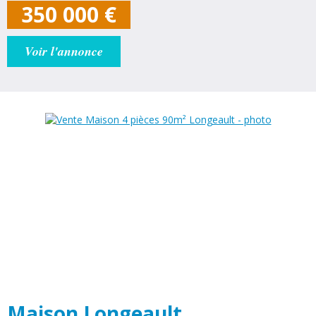
https://youtu.be/dVt-mCLgA3E?si=v6-mWjLl77EPXVG_ Celle-ci
350 000
€
comprend : - Au rez-de-chaussée :...
Voir l'annonce
Maison Longeault