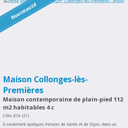
é
N
o
u
v
e
a
u
t
Maison Collonges-lès-
Premières
Maison contemporaine de plain-pied 112
m2 habitables 4 c
Côte-d'Or (21)
À seulement quelques minutes de Genlis et de Dijon, dans un