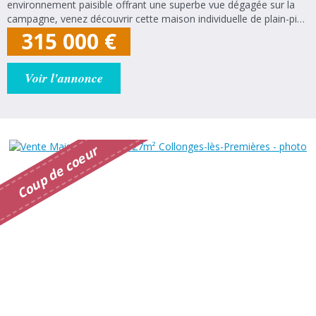
environnement paisible offrant une superbe vue dégagée sur la
campagne, venez découvrir cette maison individuelle de plain-pied
construite en 2018, alliant confort moderne, prestations de
315 000
€
qualité et...
Voir l'annonce
r
C
o
u
p
d
e
c
o
e
u