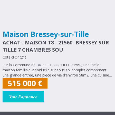
Maison Bressey-sur-Tille
ACHAT - MAISON T8 - 21560- BRESSEY SUR
TILLE 7 CHAMBRES SOU
Côte-d'Or (21)
Sur la Commune de BRESSEY SUR TILLE 21560, une belle
maison familliale individuelle sur sous sol complet comprenant
une grande entrée, une pièce de vie d'environ 58m2, une cuisine
équipée séparée, dégagement, 5 chambres dont 2 suites
515 000
€
parentales (avec salles de...
Voir l'annonce