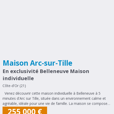
Maison Arc-sur-Tille
En exclusivité Belleneuve Maison
individuelle
Côte-d'Or (21)
Venez découvrir cette maison individuelle à Belleneuve à 5
minutes d'Arc sur Tille, située dans un environnement calme et
agréable, idéale pour une vie de famille. La maison se compose
de plain-pied de : 3 chambres un grand salon / séjour lumineux
255 000
€
une...