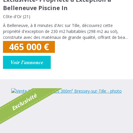
Belleneuve Piscine In
Côte-d'Or (21)
À Belleneuve, à 8 minutes d'Arc sur Tille, découvrez cette
propriété d'exception de 230 m2 habitables (298 m2 au sol),
construite avec des matériaux de grande qualité, offrant de beaux
volumes et une forte modularité. Elle se compose au rez-de-
465 000
€
chaussée d'un grand...
Voir l'annonce
é
E
x
c
l
u
s
i
v
i
t