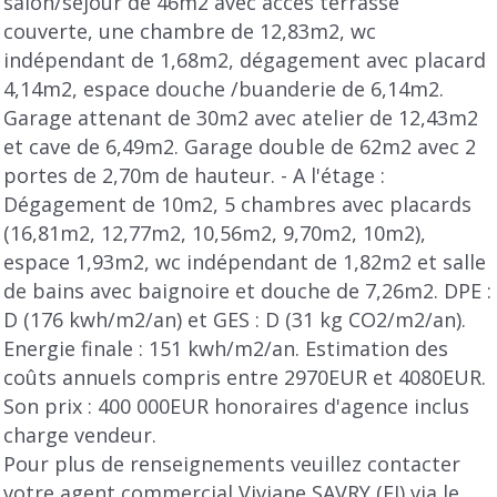
salon/séjour de 46m2 avec accès terrasse
couverte, une chambre de 12,83m2, wc
indépendant de 1,68m2, dégagement avec placard
4,14m2, espace douche /buanderie de 6,14m2.
Garage attenant de 30m2 avec atelier de 12,43m2
et cave de 6,49m2. Garage double de 62m2 avec 2
portes de 2,70m de hauteur. - A l'étage :
Dégagement de 10m2, 5 chambres avec placards
(16,81m2, 12,77m2, 10,56m2, 9,70m2, 10m2),
espace 1,93m2, wc indépendant de 1,82m2 et salle
de bains avec baignoire et douche de 7,26m2. DPE :
D (176 kwh/m2/an) et GES : D (31 kg CO2/m2/an).
Energie finale : 151 kwh/m2/an. Estimation des
coûts annuels compris entre 2970EUR et 4080EUR.
Son prix : 400 000EUR honoraires d'agence inclus
charge vendeur.
Pour plus de renseignements veuillez contacter
votre agent commercial Viviane SAVRY (EI) via le