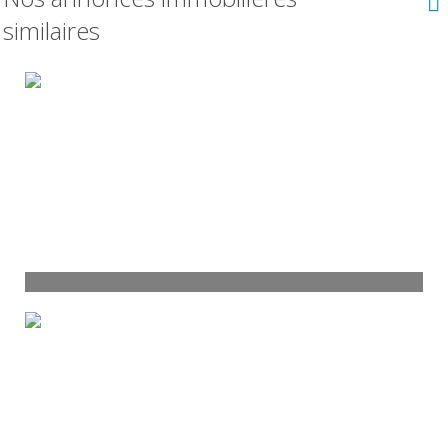
similaires
Maison Izier
6 pièces - 152 m²
299 000
€
Voir