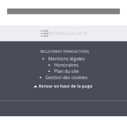
Maison Genlis
5 pièces - 129 m²
RETOUR À LA LISTE
399 000
€
Voir
BELLIS'IMMO TRANSACTIONS
Mentions légales
Honoraires
Plan du site
Gestion des cookies
Retour en haut de la page