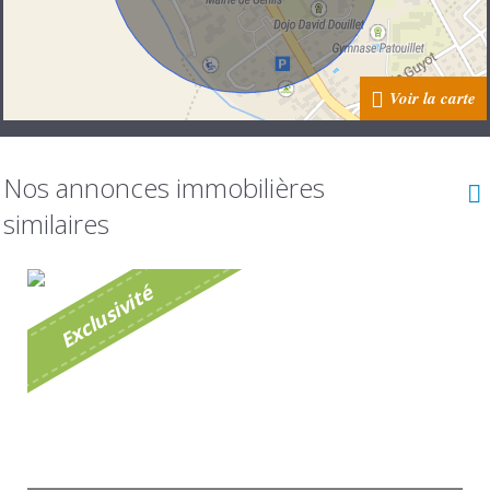
Voir la carte
Nos annonces immobilières
similaires
é
E
x
c
l
u
s
i
v
i
t