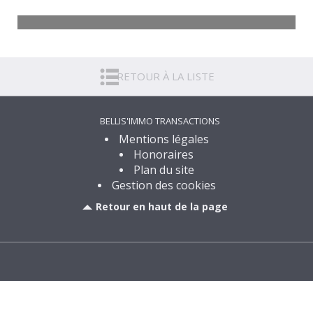
Maison Genlis
6 pièces - 113 m²
RETOUR À LA LISTE
169 000
€
Voir
BELLIS'IMMO TRANSACTIONS
Mentions légales
Honoraires
Plan du site
Gestion des cookies
Retour en haut de la page