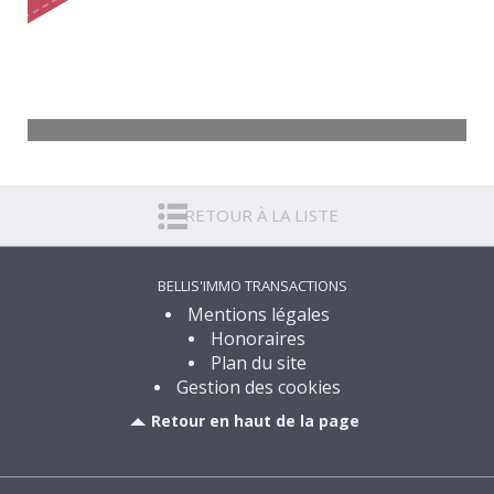
Maison Collonges-lès-Premières
6 pièces - 127 m²
RETOUR À LA LISTE
320 000
€
Voir
BELLIS'IMMO TRANSACTIONS
Mentions légales
Honoraires
Plan du site
Gestion des cookies
Retour en haut de la page