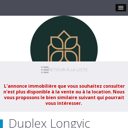
RETOUR À LA LISTE
L'annonce immobilière que vous souhaitez consulter
n'est plus disponible à la vente ou à la location. Nous
vous proposons le bien similaire suivant qui pourrait
vous intéresser.
Duplex Longvic