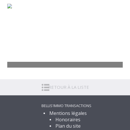
Appartement Chevigny-Saint-Sauveur
3 pièces - 51,94 m²
86 000
€
Voir
Terrain Chambeire
777 m²
RETOUR À LA LISTE
99 000
€
Voir
BELLIS'IMMO TRANSACTIONS
Mentions légales
Honoraires
Plan du site