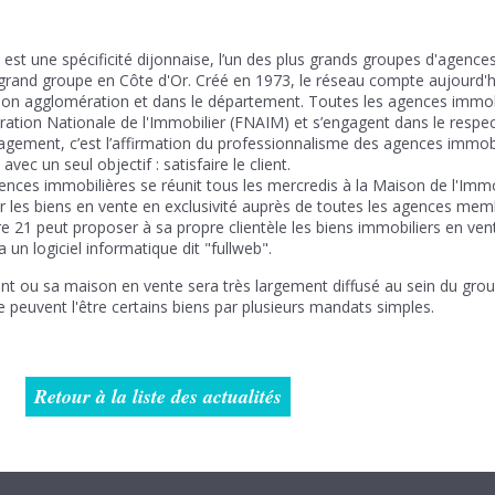
st une spécificité dijonnaise, l’un des plus grands groupes d'agenc
 grand groupe en Côte d'Or. Créé en 1973, le réseau compte aujourd'
 son agglomération et dans le département. Toutes les agences immobi
tion Nationale de l'Immobilier (FNAIM) et s’engagent dans le respec
gagement, c’est l’affirmation du professionnalisme des agences immob
avec un seul objectif : satisfaire le client.
ces immobilières se réunit tous les mercredis à la Maison de l'Immob
r les biens en vente en exclusivité auprès de toutes les agences mem
e 21 peut proposer à sa propre clientèle les biens immobiliers en ven
un logiciel informatique dit "fullweb".
nt ou sa maison en vente sera très largement diffusé au sein du grou
e peuvent l'être certains biens par plusieurs mandats simples.
Retour à la liste des actualités